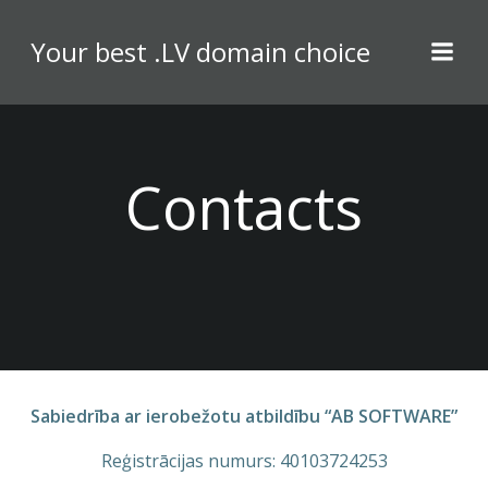
Skip
to
Your best .LV domain choice
content
Contacts
Sabiedrība ar ierobežotu atbildību “AB SOFTWARE”
Reģistrācijas numurs: 40103724253